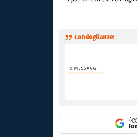
Condoglianze:
0
MESSAGGI
Agg
Fon