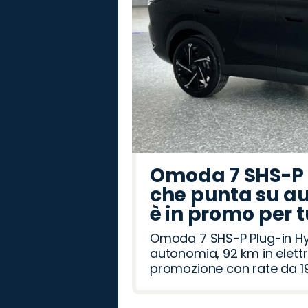
Omoda 7 SHS-P P
che punta su au
è in promo per 
Omoda 7 SHS-P Plug-in Hybr
autonomia, 92 km in elettr
promozione con rate da 19