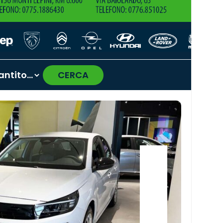
CERCA
›