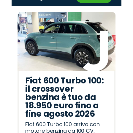
‹
›
Promo
Promo
Promo
Promo
Promo
Promo
Promo
Promo
Promo
Promo
Promo
Promo
Promo
Promo
Promo
Hyundai
Jeep
Lancia
Mazda
Cupra
Alfa
Abarth
Land
Opel
Citroën
Peugeot
Seat
Fiat
Jaecoo
Omoda
Romeo
Rover
Fiat 600 Turbo 100:
il crossover
benzina è tuo da
18.950 euro fino a
fine agosto 2026
Fiat 600 Turbo 100 arriva con
motore benzina da 100 CV,