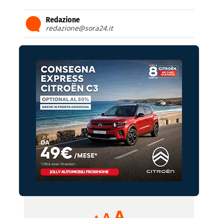
Redazione
redazione@sora24.it
Reducir
Aumentar
Restablecer
A
A