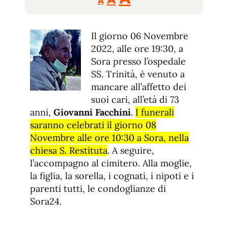
A
tamaño
tamaño
tamaño
de
de
fuente.
Il giorno 06 Novembre
de
fuente
2022, alle ore 19:30, a
fuente.
Sora presso l’ospedale
SS. Trinità, è venuto a
mancare all’affetto dei
suoi cari, all’età di 73
anni,
Giovanni Facchini
.
I funerali
saranno celebrati il giorno 08
Novembre alle ore 10:30 a Sora, nella
chiesa S. Restituta
. A seguire,
l’accompagno al cimitero. Alla moglie,
la figlia, la sorella, i cognati, i nipoti e i
parenti tutti, le condoglianze di
Sora24.