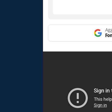
Agg
Fon