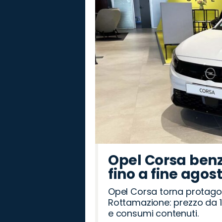
Romeo
Rover
Opel Corsa benz
fino a fine agos
Opel Corsa torna protago
Rottamazione: prezzo da 1
e consumi contenuti.