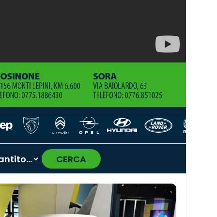
CERCA
›