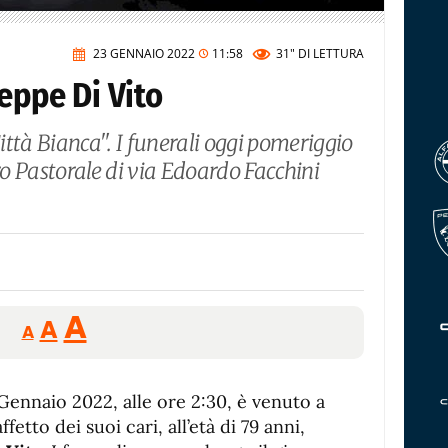
23 GENNAIO 2022
11:58
31"
DI LETTURA
seppe Di Vito
Città Bianca". I funerali oggi pomeriggio
ero Pastorale di via Edoardo Facchini
Reducir
Aumentar
Restablecer
A
A
A
tamaño
tamaño
tamaño
de
de
fuente.
 Gennaio 2022, alle ore 2:30, è venuto a
de
fuente
ffetto dei suoi cari, all’età di 79 anni,