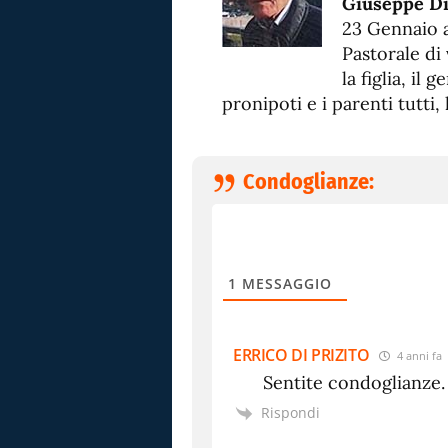
Giuseppe Di
23 Gennaio a
Pastorale di 
la figlia, il 
pronipoti e i parenti tutti
Condoglianze:
1
MESSAGGIO
ERRICO DI PRIZITO
4 anni fa
Sentite condoglianze.
Rispondi