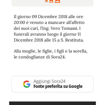
A
tamaño
tamaño
tamaño
de
de
fuente.
Il giorno 09 Dicembre 2018 alle ore
de
fuente
20:00 è venuto a mancare all’affetto
fuente.
dei suoi cari, l’Ing. Vero Tomassi. I
funerali avranno luogo il giorno 11
Dicembre 2018 alle 15 a S. Restituta.
Alla moglie, le figlie, i figli e la sorella,
le condoglianze di Sora24.
Aggiungi Sora24
Fonte preferita su Google