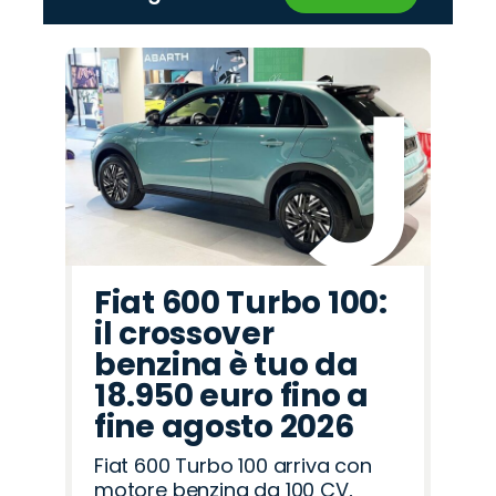
‹
›
Promo
Promo
Promo
Promo
Promo
Promo
Promo
Promo
Promo
Promo
Promo
Promo
Promo
Promo
Promo
Opel
Omoda
Mazda
Abarth
Hyundai
Cupra
Jeep
Jaecoo
Lancia
Citroën
Fiat
Seat
Land
Alfa
Peugeot
Rover
Romeo
Fiat 600 Turbo 100:
il crossover
benzina è tuo da
18.950 euro fino a
fine agosto 2026
Fiat 600 Turbo 100 arriva con
motore benzina da 100 CV,