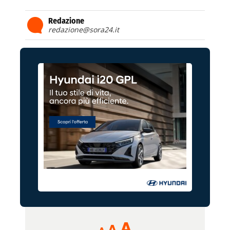
Redazione
redazione@sora24.it
Reducir
Aumentar
Restablecer
A
A