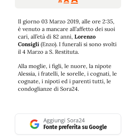
A
tamaño
tamaño
tamaño
de
de
fuente.
Il giorno 03 Marzo 2019, alle ore 2:35,
de
fuente
è venuto a mancare all’affetto dei suoi
fuente.
cari, all’età di 82 anni,
Lorenzo
Consigli
(Enzo). I funerali si sono svolti
il 4 Marzo a S. Restituta.
Alla moglie, i figli, le nuore, la nipote
Alessia, i fratelli, le sorelle, i cognati, le
cognate, i nipoti ed i parenti tutti, le
condoglianze di Sora24.
Aggiungi Sora24
Fonte preferita su Google