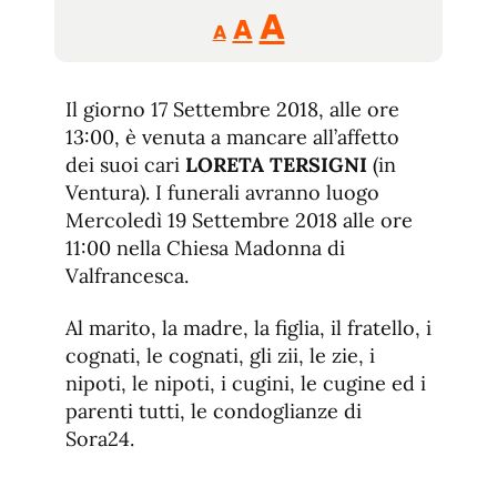
Reducir
Aumentar
Restablecer
A
A
A
tamaño
tamaño
tamaño
de
de
fuente.
Il giorno 17 Settembre 2018, alle ore
de
fuente
13:00, è venuta a mancare all’affetto
fuente.
dei suoi cari
LORETA TERSIGNI
(in
Ventura). I funerali avranno luogo
Mercoledì 19 Settembre 2018 alle ore
11:00 nella Chiesa Madonna di
Valfrancesca.
Al marito, la madre, la figlia, il fratello, i
cognati, le cognati, gli zii, le zie, i
nipoti, le nipoti, i cugini, le cugine ed i
parenti tutti, le condoglianze di
Sora24.