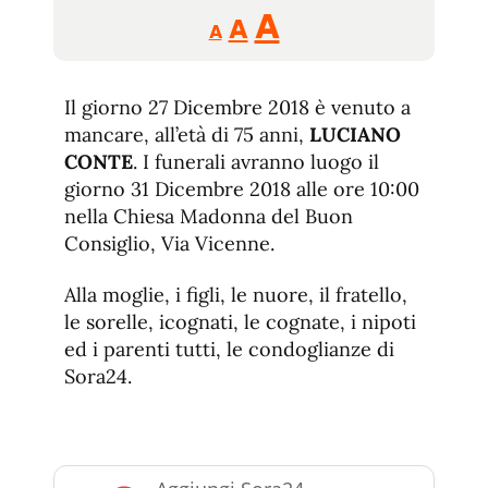
Reducir
Aumentar
Restablecer
A
A
A
tamaño
tamaño
tamaño
de
de
fuente.
Il giorno 27 Dicembre 2018 è venuto a
de
fuente
mancare, all’età di 75 anni,
LUCIANO
fuente.
CONTE
. I funerali avranno luogo il
giorno 31 Dicembre 2018 alle ore 10:00
nella Chiesa Madonna del Buon
Consiglio, Via Vicenne.
Alla moglie, i figli, le nuore, il fratello,
le sorelle, icognati, le cognate, i nipoti
ed i parenti tutti, le condoglianze di
Sora24.