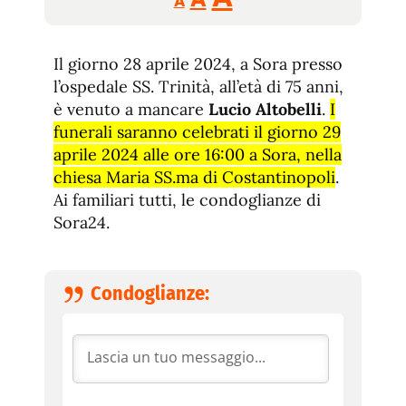
A
tamaño
tamaño
tamaño
de
de
fuente.
Il giorno 28 aprile 2024, a Sora presso
de
fuente
l’ospedale SS. Trinità, all’età di 75 anni,
fuente.
è venuto a mancare
Lucio Altobelli
.
I
funerali saranno celebrati il giorno 29
aprile 2024 alle ore 16:00 a Sora, nella
chiesa Maria SS.ma di Costantinopoli
.
Ai familiari tutti, le condoglianze di
Sora24.
Condoglianze: