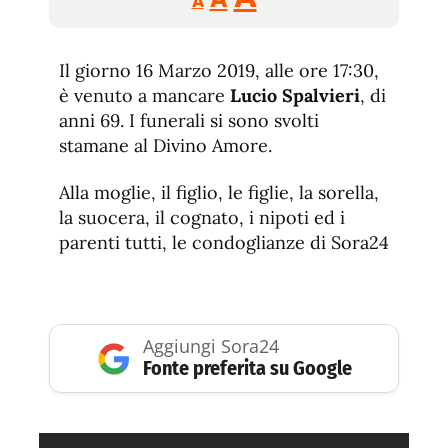
A
tamaño
tamaño
tamaño
de
de
fuente.
Il giorno 16 Marzo 2019, alle ore 17:30,
de
fuente
è venuto a mancare
Lucio Spalvieri
, di
fuente.
anni 69. I funerali si sono svolti
stamane al Divino Amore.
Alla moglie, il figlio, le figlie, la sorella,
la suocera, il cognato, i nipoti ed i
parenti tutti, le condoglianze di Sora24
Aggiungi Sora24
Fonte preferita su Google