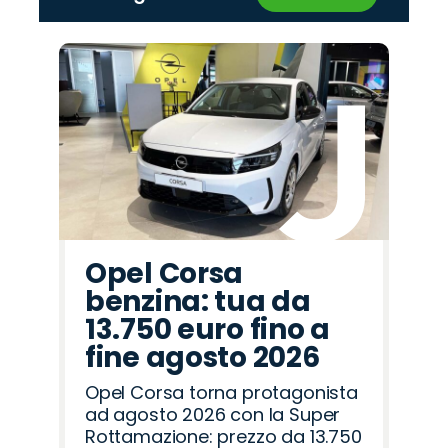
‹
›
Promo
Promo
Promo
Promo
Promo
Promo
Promo
Promo
Promo
Promo
Promo
Promo
Promo
Promo
Promo
Hyundai
Abarth
Mazda
Jeep
Alfa
Opel
Peugeot
Omoda
Land
Lancia
Seat
Jaecoo
Cupra
Fiat
Citroën
Romeo
Rover
Opel Corsa
benzina: tua da
13.750 euro fino a
fine agosto 2026
Opel Corsa torna protagonista
ad agosto 2026 con la Super
Rottamazione: prezzo da 13.750