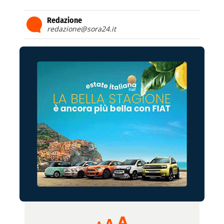
Redazione
redazione@sora24.it
Reducir
Aumentar
Restablecer
A
A