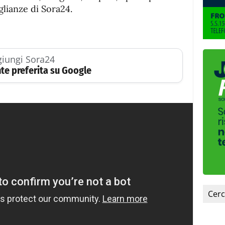
glianze di Sora24.
iungi Sora24
te preferita su Google