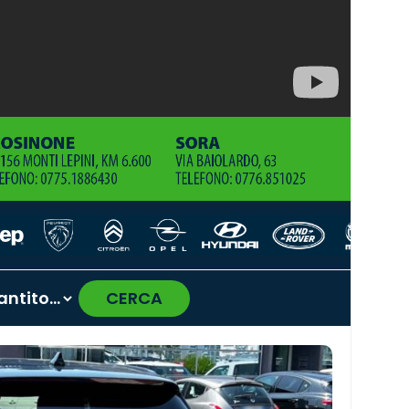
CERCA
›