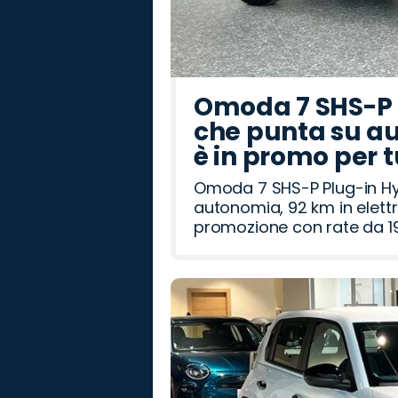
Omoda 7 SHS-P P
che punta su au
è in promo per 
Omoda 7 SHS-P Plug-in Hybr
autonomia, 92 km in elettr
promozione con rate da 19