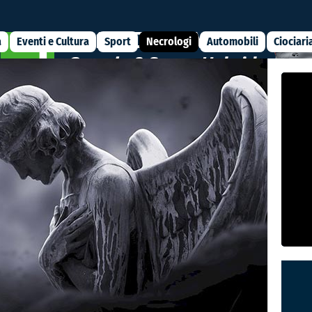
a
Eventi e Cultura
Sport
Necrologi
Automobili
Ciociari