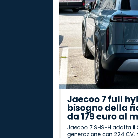
Romeo
Rover
Jaecoo 7 full hy
bisogno della ri
da 179 euro al 
Jaecoo 7 SHS-H adotta il 
generazione con 224 CV, m