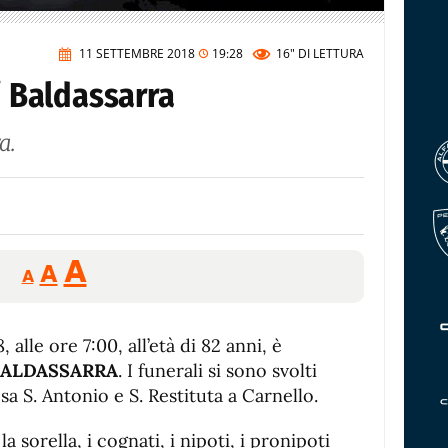
11 SETTEMBRE 2018
19:28
16"
DI LETTURA
i Baldassarra
a.
Reducir
Aumentar
Restablecer
A
A
A
tamaño
tamaño
tamaño
de
de
fuente.
 alle ore 7:00, all’età di 82 anni, è
de
fuente
BALDASSARRA
. I funerali si sono svolti
fuente.
a S. Antonio e S. Restituta a Carnello.
 la sorella, i cognati, i nipoti, i pronipoti