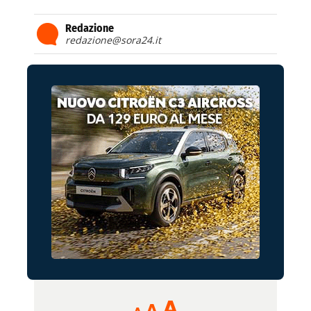
Redazione
redazione@sora24.it
Reducir
Aumentar
Restablecer
A
A