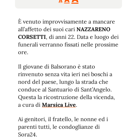
A
tamaño
tamaño
tamaño
de
de
fuente.
È venuto improvvisamente a mancare
de
fuente
all’affetto dei suoi cari
NAZZARENO
fuente.
CORSETTI
, di anni 22. Data e luogo dei
funerali verranno fissati nelle prossime
ore.
Il giovane di Balsorano è stato
rinvenuto senza vita ieri nei boschi a
nord del paese, lungo la strada che
conduce al Santuario di Sant’Angelo.
Questa la ricostruzione della vicenda,
a cura di
Marsica Live
.
Ai genitori, il fratello, le nonne ed i
parenti tutti, le condoglianze di
Sora24.