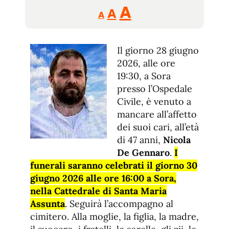
Reducir
Aumentar
Restablecer
A
A
A
tamaño
tamaño
tamaño
de
de
fuente.
Il giorno 28 giugno
de
fuente
2026, alle ore
fuente.
19:30, a Sora
presso l’Ospedale
Civile, è venuto a
mancare all’affetto
dei suoi cari, all’età
di 47 anni,
Nicola
De Gennaro
.
I
funerali saranno celebrati il giorno 30
giugno 2026 alle ore 16:00 a Sora,
nella Cattedrale di Santa Maria
Assunta
. Seguirà l’accompagno al
cimitero. Alla moglie, la figlia, la madre,