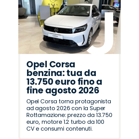
Jaecoo
Alfa
Hyundai
Fiat
Opel
Cupra
Seat
Mazda
Abarth
Omoda
Land
Peugeot
Lancia
Citroën
Jeep
Romeo
Rover
Opel Corsa
benzina: tua da
13.750 euro fino a
fine agosto 2026
Opel Corsa torna protagonista
ad agosto 2026 con la Super
Rottamazione: prezzo da 13.750
euro, motore 1.2 turbo da 100
CV e consumi contenuti.