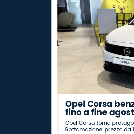
Cupra
Jaecoo
Lancia
Abarth
Mazda
Seat
Peugeot
Hyundai
Fiat
Land
Citroën
Opel
Alfa
Jeep
Omoda
Rover
Romeo
Opel Corsa benz
fino a fine agos
Opel Corsa torna protago
Rottamazione: prezzo da 1