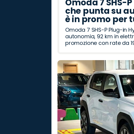
Omoda 7 SHS-P P
che punta su au
è in promo per 
Omoda 7 SHS-P Plug-in Hybr
autonomia, 92 km in elettr
promozione con rate da 19