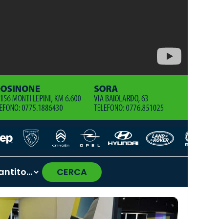
CERCA
›