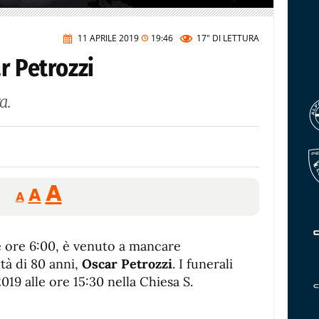
11 APRILE 2019
19:46
17"
DI LETTURA
r Petrozzi
a.
Reducir
Aumentar
Restablecer
A
A
A
tamaño
tamaño
tamaño
de
de
fuente.
lle ore 6:00, è venuto a mancare
de
fuente
’età di 80 anni,
Oscar Petrozzi
. I funerali
fuente.
019 alle ore 15:30 nella Chiesa S.