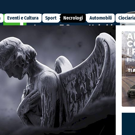
a
Eventi e Cultura
Sport
Necrologi
Automobili
Ciociari