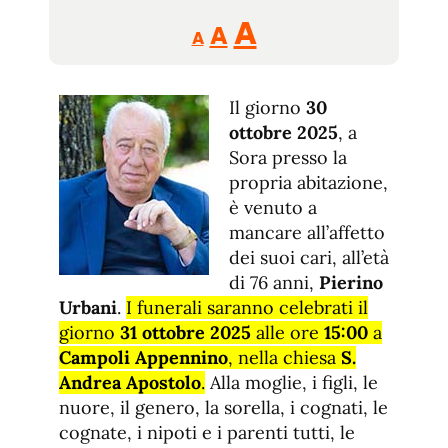
Reducir
Aumentar
Restablecer
A
A
A
tamaño
tamaño
tamaño
de
de
fuente.
Il giorno
de
30
fuente
ottobre 2025
, a
fuente.
Sora presso la
propria abitazione,
è venuto a
mancare all’affetto
dei suoi cari, all’età
di 76 anni,
Pierino
Urbani
.
I funerali saranno celebrati il
giorno
31 ottobre 2025
alle ore
15:00
a
Campoli Appennino
, nella chiesa
S.
Andrea Apostolo
.
Alla moglie, i figli, le
nuore, il genero, la sorella, i cognati, le
cognate, i nipoti e i parenti tutti, le