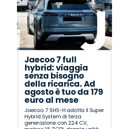
Lancia
Seat
Land
Mazda
Citroën
Abarth
Cupra
Jaecoo
Opel
Omoda
Alfa
Jeep
Peugeot
Hyundai
Fiat
Rover
Romeo
Jaecoo 7 full
hybrid: viaggia
senza bisogno
della ricarica. Ad
agosto è tuo da 179
euro al mese
Jaecoo 7 SHS-H adotta il Super
Hybrid System di terza
generazione con 224 CV,