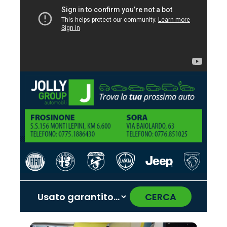
CERCA
‹
›