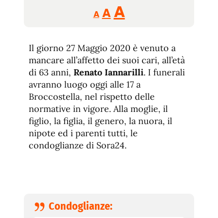
Reducir
Aumentar
Restablecer
A
A
A
tamaño
tamaño
tamaño
de
de
fuente.
Il giorno 27 Maggio 2020 è venuto a
de
fuente
mancare all’affetto dei suoi cari, all’età
fuente.
di 63 anni,
Renato Iannarilli
. I funerali
avranno luogo oggi alle 17 a
Broccostella, nel rispetto delle
normative in vigore. Alla moglie, il
figlio, la figlia, il genero, la nuora, il
nipote ed i parenti tutti, le
condoglianze di Sora24.
Condoglianze: