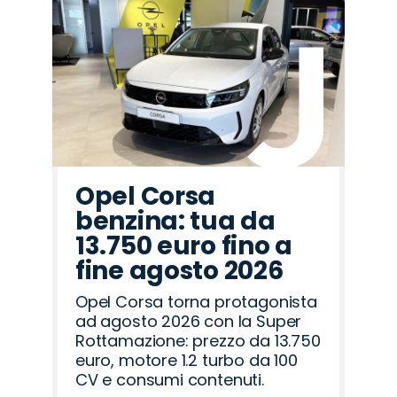
Promo
Promo
Promo
Promo
Promo
Promo
Promo
Promo
Promo
Promo
Promo
Promo
Promo
Promo
Promo
Omoda
Peugeot
Citroën
Lancia
Land
Abarth
Cupra
Opel
Seat
Mazda
Alfa
Jeep
Jaecoo
Hyundai
Fiat
Rover
Romeo
Opel Corsa
benzina: tua da
13.750 euro fino a
fine agosto 2026
Opel Corsa torna protagonista
ad agosto 2026 con la Super
Rottamazione: prezzo da 13.750
euro, motore 1.2 turbo da 100
CV e consumi contenuti.