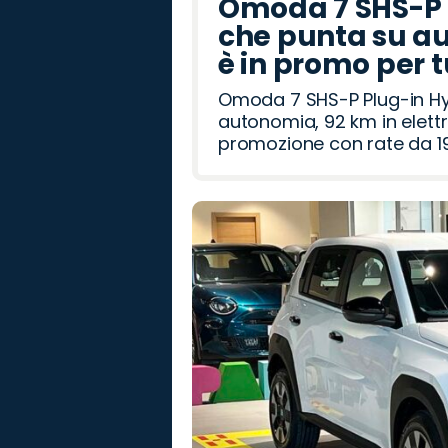
Omoda 7 SHS-P P
che punta su au
è in promo per 
Omoda 7 SHS-P Plug-in Hybr
autonomia, 92 km in elettr
promozione con rate da 19