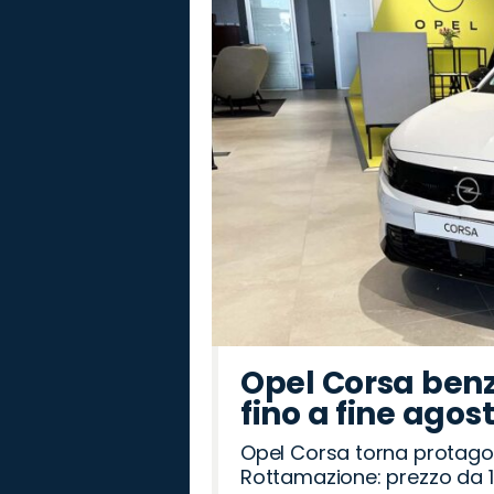
Peugeot
Abarth
Seat
Cupra
Omoda
Citroën
Land
Lancia
Mazda
Hyundai
Jaecoo
Alfa
Opel
Fiat
Jeep
Rover
Romeo
Opel Corsa benz
fino a fine agos
Opel Corsa torna protago
Rottamazione: prezzo da 1