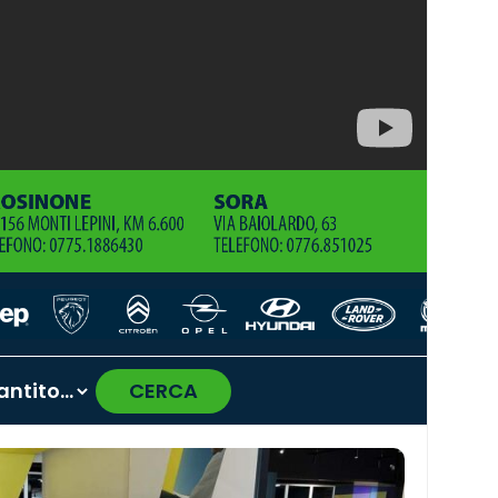
CERCA
›