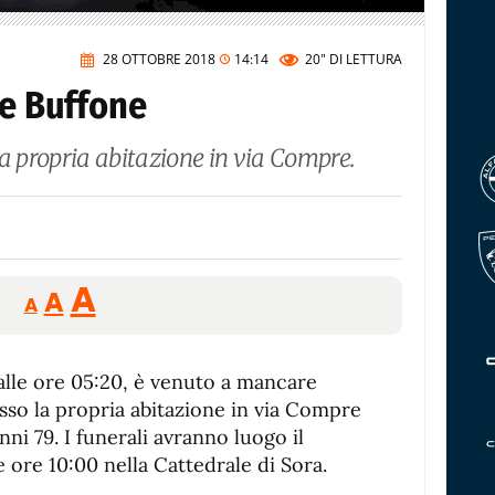
28 OTTOBRE 2018
14:14
20"
DI LETTURA
te Buffone
la propria abitazione in via Compre.
Reducir
Aumentar
Restablecer
A
A
A
tamaño
tamaño
tamaño
de
de
fuente.
 alle ore 05:20, è venuto a mancare
de
fuente
resso la propria abitazione in via Compre
fuente.
anni 79. I funerali avranno luogo il
 ore 10:00 nella Cattedrale di Sora.