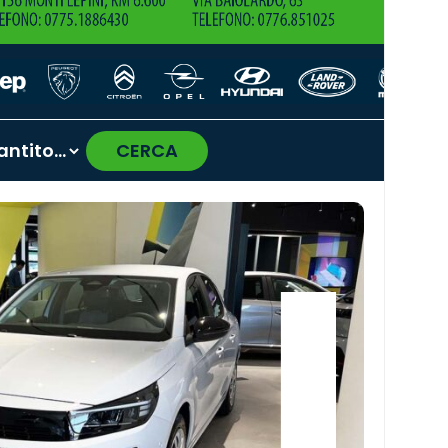
CERCA
›