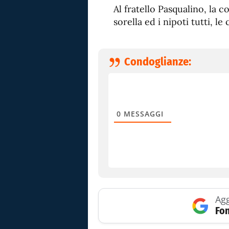
Al fratello Pasqualino, la cog
sorella ed i nipoti tutti, l
Condoglianze:
0
MESSAGGI
Agg
Fon