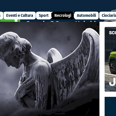
a
Eventi e Cultura
Sport
Necrologi
Automobili
Ciociari