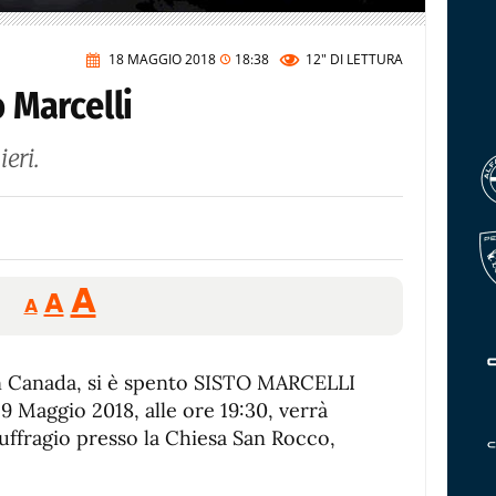
18 MAGGIO 2018
18:38
12"
DI LETTURA
o Marcelli
ieri.
Reducir
Aumentar
Restablecer
A
A
A
tamaño
tamaño
tamaño
de
de
fuente.
in Canada, si è spento SISTO MARCELLI
de
fuente
19 Maggio 2018, alle ore 19:30, verrà
fuente.
suffragio presso la Chiesa San Rocco,