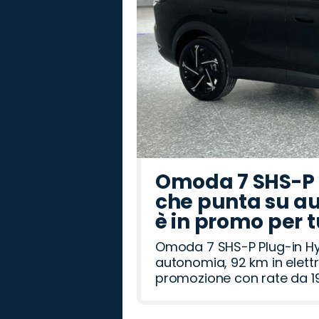
Omoda 7 SHS-P P
che punta su au
è in promo per 
Omoda 7 SHS-P Plug-in Hybr
autonomia, 92 km in elettr
promozione con rate da 19