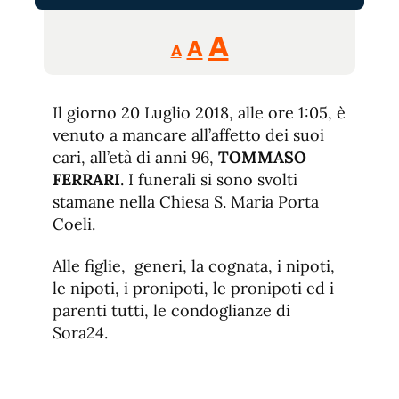
Reducir
Aumentar
Restablecer
A
A
A
tamaño
tamaño
tamaño
de
de
fuente.
Il giorno 20 Luglio 2018, alle ore 1:05, è
de
fuente
venuto a mancare all’affetto dei suoi
fuente.
cari, all’età di anni 96,
TOMMASO
FERRARI
. I funerali si sono svolti
stamane nella Chiesa S. Maria Porta
Coeli.
Alle figlie, generi, la cognata, i nipoti,
le nipoti, i pronipoti, le pronipoti ed i
parenti tutti, le condoglianze di
Sora24.