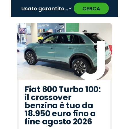
CERCA
‹
›
Promo
Promo
Promo
Promo
Promo
Promo
Promo
Promo
Promo
Promo
Promo
Promo
Promo
Promo
Promo
Fiat
Citroën
Opel
Mazda
Seat
Land
Omoda
Hyundai
Jeep
Alfa
Abarth
Cupra
Peugeot
Lancia
Jaecoo
Rover
Romeo
Fiat 600 Turbo 100:
il crossover
benzina è tuo da
18.950 euro fino a
fine agosto 2026