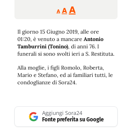
Reducir
Aumentar
Restablecer
A
A
A
tamaño
tamaño
tamaño
de
de
fuente.
Il giorno 15 Giugno 2019, alle ore
de
fuente
01:20, è venuto a mancare
Antonio
fuente.
Tamburrini (Tonino)
, di anni 76. I
funerali si sono svolti ieri a S. Restituta.
Alla moglie, i figli Romolo, Roberta,
Mario e Stefano, ed ai familiari tutti, le
condoglianze di Sora24.
Aggiungi Sora24
Fonte preferita su Google