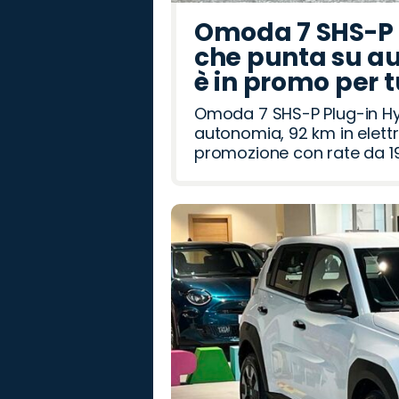
Omoda 7 SHS-P P
che punta su au
è in promo per 
Omoda 7 SHS-P Plug-in Hybr
autonomia, 92 km in elettr
promozione con rate da 19