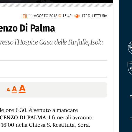
11 AGOSTO 2018
15:43
17"
DI LETTURA
cenzo Di Palma
esso l'Hospice Casa delle Farfalle, Isola
Reducir
Aumentar
Restablecer
A
A
A
tamaño
tamaño
tamaño
de
de
fuente.
lle ore 6:30, è venuto a mancare
de
fuente
CENZO DI PALMA
. I funerali avranno
fuente.
16:00 nella Chiesa S. Restituta, Sora.