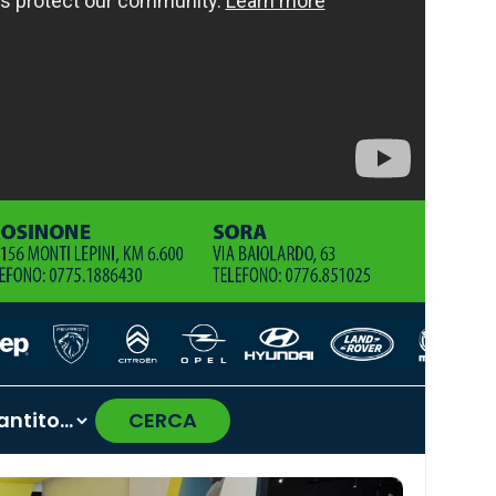
CERCA
›