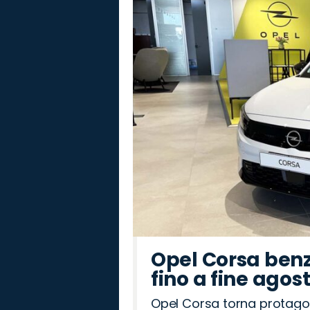
Peugeot
Land
Jeep
Citroën
Alfa
Cupra
Omoda
Hyundai
Seat
Abarth
Mazda
Opel
Fiat
Lancia
Jaecoo
Rover
Romeo
Opel Corsa benz
fino a fine agos
Opel Corsa torna protago