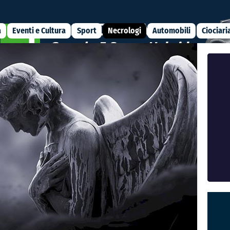
a
Eventi e Cultura
Sport
Necrologi
Automobili
Ciociari