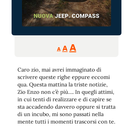
Reducir
Aumentar
Restablecer
A
A
A
tamaño
tamaño
tamaño
de
de
fuente.
Caro zio, mai avrei immaginato di
de
fuente
scrivere queste righe eppure eccomi
fuente.
qua. Questa mattina la triste notizie,
Zio Enzo non c’è più…. In quegli attimi,
in cui tenti di realizzare e di capire se
sta accadendo davvero oppure si tratta
di un incubo, mi sono passati nella
mente tutti i momenti trascorsi con te.