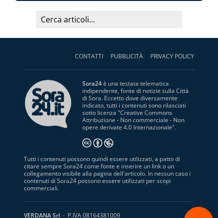
CONTATTI
PUBBLICITÀ
PRIVACY POLICY
Sora24
è una testata telematica
indipendente, fonte di notizie sulla Città
di Sora. Eccetto dove diversamente
indicato, tutti i contenuti sono rilasciati
sotto licenza "
Creative Commons
Attribuzione - Non commerciale - Non
opere derivate 4.0 Internazionale
".
Tutti i contenuti possono quindi essere utilizzati, a patto di
citare sempre Sora24 come fonte e inserire un link o un
collegamento visibile alla pagina dell'articolo. In nessun caso i
contenuti di Sora24 possono essere utilizzati per scopi
commerciali.
S
VERDANA Srl
- P.IVA 08164381009