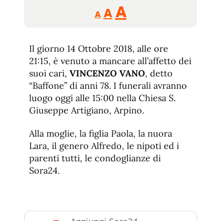
Reducir
Aumentar
Restablecer
A
A
A
tamaño
tamaño
tamaño
de
de
fuente.
Il giorno 14 Ottobre 2018, alle ore
de
fuente
21:15, è venuto a mancare all’affetto dei
fuente.
suoi cari,
VINCENZO VANO
, detto
“Baffone” di anni 78. I funerali avranno
luogo oggi alle 15:00 nella Chiesa S.
Giuseppe Artigiano, Arpino.
Alla moglie, la figlia Paola, la nuora
Lara, il genero Alfredo, le nipoti ed i
parenti tutti, le condoglianze di
Sora24.