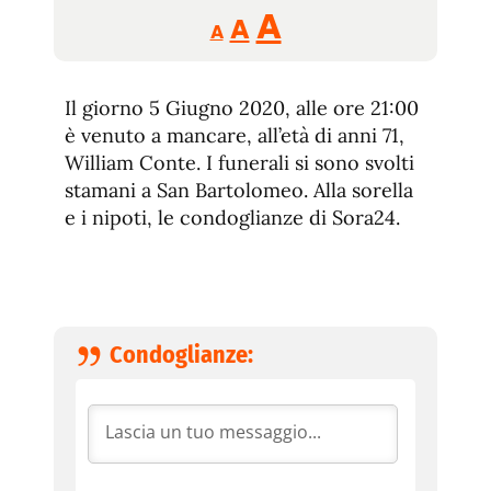
Reducir
Aumentar
Restablecer
A
A
A
tamaño
tamaño
tamaño
de
de
fuente.
Il giorno 5 Giugno 2020, alle ore 21:00
de
fuente
è venuto a mancare, all’età di anni 71,
fuente.
William Conte. I funerali si sono svolti
stamani a San Bartolomeo. Alla sorella
e i nipoti, le condoglianze di Sora24.
Condoglianze: