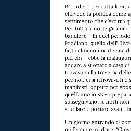
Ricorderò per tutta la vita 
chi vede la politica come sp
sentimento che c’era tra qu
Per tutta la notte girammo 
bandiere – in quel periodo 
Prodiano, quello dell’Uliv
fatto almeno una decina di
più chi – ebbe la malaugurat
andare a suonare a casa di 
trovava nella traversa dell
per noi, ci si ritrovava li e 
manifesti, oppure per spost
quell’anno io stavo prepara
susseguivano, le notti non 
studiare e portare avanti l
Un giorno entrando al comi
mi fermo e mi disse: “Giova