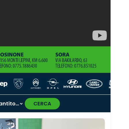
CERCA
›