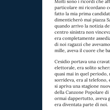
Molti sono i ricordi che a
particolare mi ricordano c
fatto la mia prima candidat
dimenticherò mai piazza San
quando arrivo la notizia del
centro sinistra non vinceva,
era completamente assedia
di noi ragazzi che avevamo
mille, aveva il cuore che 
Cesidio portava una cravatt
elettorale, era solito sche
quasi mai in quel periodo,
sorrideva, era al telefono, 
si apriva una stagione nuo
della Canzone Popolare di 
ormai dappertutto, aveva g
era diventata parte di noi.