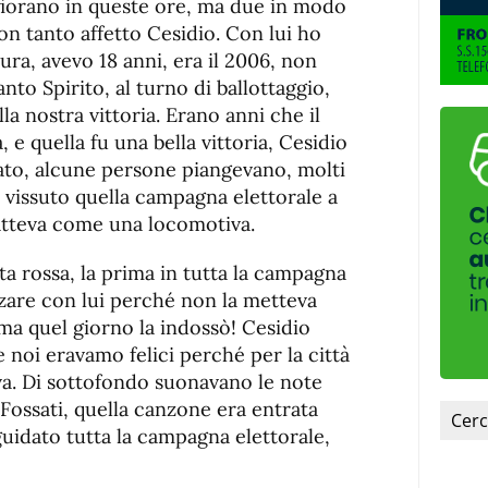
ffiorano in queste ore, ma due in modo
on tanto affetto Cesidio. Con lui ho
ura, avevo 18 anni, era il 2006, non
to Spirito, al turno di ballottaggio,
la nostra vittoria. Erano anni che il
 e quella fu una bella vittoria, Cesidio
to, alcune persone piangevano, molti
 vissuto quella campagna elettorale a
batteva come una locomotiva.
a rossa, la prima in tutta la campagna
rzare con lui perché non la metteva
 ma quel giorno la indossò! Cesidio
e noi eravamo felici perché per la città
va. Di sottofondo suonavano le note
Fossati, quella canzone era entrata
uidato tutta la campagna elettorale,