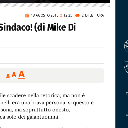
13 AGOSTO 2015
12:25
2’
DI LETTURA
Sindaco! (di Mike Di
Reducir
Aumentar
Restablecer
A
A
A
tamaño
tamaño
tamaño
de
de
fuente.
ile scadere nella retorica, ma non è
de
fuente
inelli era una brava persona, si questo è
fuente.
ersona, ma soprattutto onesto,
ica solo dei galantuomini.