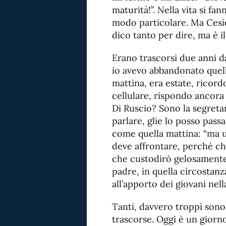
maturità!”. Nella vita si fan
modo particolare. Ma Cesidi
dico tanto per dire, ma è 
Erano trascorsi due anni da
io avevo abbandonato quell
mattina, era estate, ricord
cellulare, rispondo ancora
Di Ruscio? Sono la segretar
parlare, glie lo posso pas
come quella mattina: “ma u
deve affrontare, perché ch
che custodirò gelosamente 
padre, in quella circostan
all’apporto dei giovani nella
Tanti, davvero troppi sono 
trascorse. Oggi è un giorn