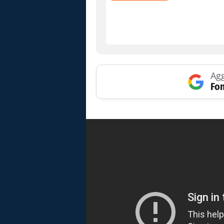
Agg
Fon