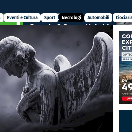
a
Eventi e Cultura
Sport
Necrologi
Automobili
Ciociari