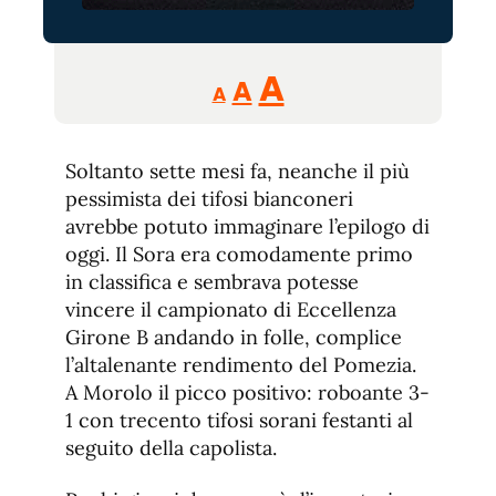
Reducir
Aumentar
Restablecer
A
A
A
tamaño
tamaño
tamaño
de
de
fuente.
Soltanto sette mesi fa, neanche il più
de
fuente
pessimista dei tifosi bianconeri
fuente.
avrebbe potuto immaginare l’epilogo di
oggi. Il Sora era comodamente primo
in classifica e sembrava potesse
vincere il campionato di Eccellenza
Girone B andando in folle, complice
l’altalenante rendimento del Pomezia.
A Morolo il picco positivo: roboante 3-
1 con trecento tifosi sorani festanti al
seguito della capolista.