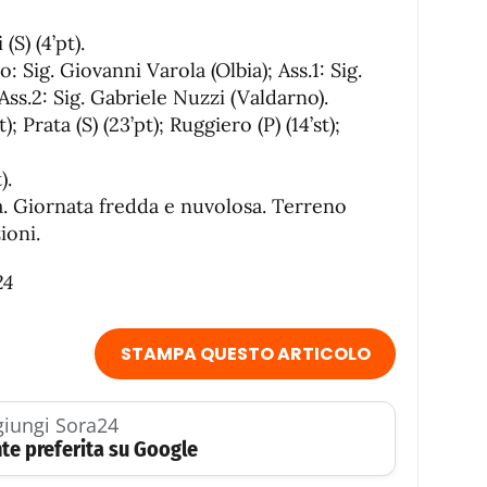
(S) (4’pt).
ro: Sig. Giovanni Varola (Olbia); Ass.1: Sig.
Ass.2: Sig. Gabriele Nuzzi (Valdarno).
t); Prata (S) (23’pt); Ruggiero (P) (14’st);
).
ca. Giornata fredda e nuvolosa. Terreno
ioni.
24
STAMPA QUESTO ARTICOLO
iungi Sora24
te preferita su Google