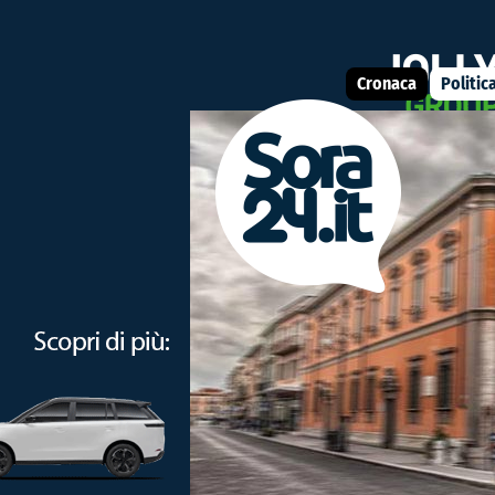
Vantaggio lampo dei bianconeri. Nella ripresa gli ospiti sfiorano
Cronaca
Politic