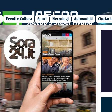
 il pari con un palo di Della Penna." />
a
Eventi e Cultura
Sport
Necrologi
Automobili
Ciociari