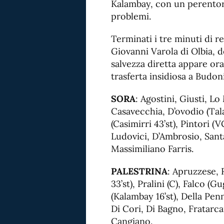
Kalambay, con un perentori
problemi.
Terminati i tre minuti di re
Giovanni Varola di Olbia, dec
salvezza diretta appare or
trasferta insidiosa a Budon
SORA
: Agostini, Giusti, Lo
Casavecchia, D’ovodio (Tal
(Casimirri 43’st), Pintori (
Ludovici, D’Ambrosio, Santaro
Massimiliano Farris.
PALESTRINA
: Apruzzese, 
33’st), Pralini (C), Falco (G
(Kalambay 16’st), Della Pen
Di Cori, Di Bagno, Fratarca
Cangiano.