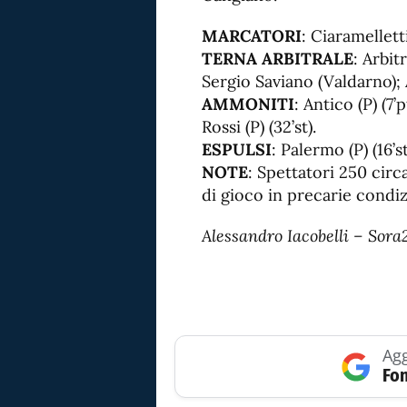
MARCATORI
: Ciaramelletti 
TERNA ARBITRALE
: Arbit
Sergio Saviano (Valdarno); 
AMMONITI
: Antico (P) (7’p
Rossi (P) (32’st).
ESPULSI
: Palermo (P) (16’st
NOTE
: Spettatori 250 cir
di gioco in precarie condiz
Alessandro Iacobelli – Sora
Agg
Fon