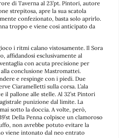
ore di Taverna al 23’pt. Pintori, autore
ne strepitosa, apre la sua scatola
amente confezionato, basta solo aprirlo.
nna troppo e viene cosi anticipato da
ioco i ritmi calano vistosamente. Il Sora
ro, affidandosi esclusivamente al
sventaglia con acuta precisione per
a alla conclusione Mastromattei.
ndere e respinge con i piedi. Due
rve Ciaramelletti sulla corsa. L’ala
 il pallone alle stelle. Al 32’st Pintori
agistrale punizione dal limite. La
i sotto la doccia. A volte, però,
 39’st Della Penna colpisce un clamoroso
tuffo, non avrebbe potuto evitare la
no viene intonato dal neo entrato