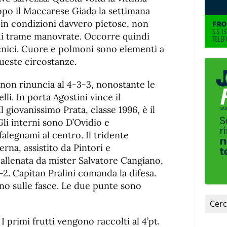
dopo il Maccarese Giada la settimana
, in condizioni davvero pietose, non
di trame manovrate. Occorre quindi
cnici. Cuore e polmoni sono elementi a
ueste circostanze.
 non rinuncia al 4-3-3, nonostante le
li. In porta Agostini vince il
l giovanissimo Prata, classe 1996, è il
 Gli interni sono D’Ovidio e
falegnami al centro. Il tridente
rna, assistito da Pintori e
, allenata da mister Salvatore Cangiano,
2. Capitan Pralini comanda la difesa.
no sulle fasce. Le due punte sono
I primi frutti vengono raccolti al 4’pt.