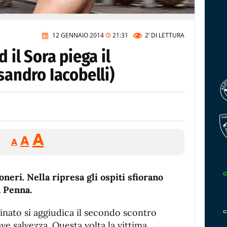
12 GENNAIO 2014
21:31
2’
DI LETTURA
d il Sora piega il
sandro Iacobelli)
Reducir
Aumentar
Restablecer
A
A
A
tamaño
tamaño
tamaño
de
de
fuente.
neri. Nella ripresa gli ospiti sfiorano
de
fuente
a Penna.
fuente.
nato si aggiudica il secondo scontro
ve salvezza. Questa volta la vittima