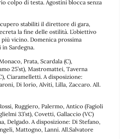
o colpo di testa. Agostini blocca senza
cupero stabiliti il direttore di gara,
reta la fine delle ostilità. L’obiettivo
a più vicino. Domenica prossima
i in Sardegna.
 Monaco, Prata, Scardala (C),
amo 25’st), Mastromattei, Taverna
VC), Ciaramelletti. A disposizione:
ni, Di Iorio, Alviti, Lilla, Zaccaro. All.
Rossi, Ruggiero, Palermo, Antico (Fagioli
uglielmi 33’st), Covetti, Gallaccio (VC)
na, Delgado. A disposizione: Di Stefano,
ngeli, Mattogno, Lanni. All.Salvatore