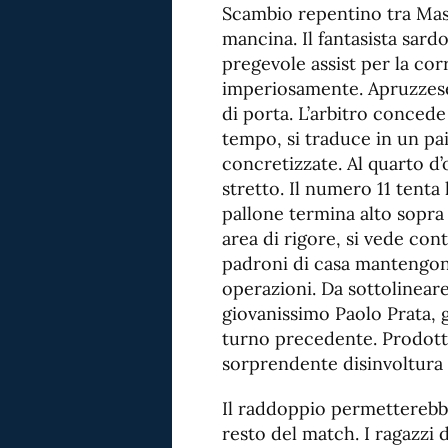
Scambio repentino tra Mast
mancina. Il fantasista sard
pregevole assist per la cor
imperiosamente. Apruzzese b
di porta. L’arbitro concede
tempo, si traduce in un pa
concretizzate. Al quarto d’
stretto. Il numero 11 tenta 
pallone termina alto sopra l
area di rigore, si vede contr
padroni di casa mantengon
operazioni. Da sottolineare 
giovanissimo Paolo Prata, 
turno precedente. Prodotto
sorprendente disinvoltura 
Il raddoppio permetterebbe
resto del match. I ragazzi 