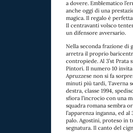
a dovere. Emblematico l’err
anche oggi di una prestazio
magica. Il regalo è perfett
Il centravanti volsco tente
un difensore avversario.
Nella seconda frazione di g
arretra il proprio baricent
contropiede. Al 3’st Prata 
Pintori. Il numero 10 invit
Apruzzese non si fa sorpre
minuti più tardi, Taverna se
destra, classe 1994, spedisce
sfiora l’incrocio con una m
squadra romana sembra orma
l’apparenza inganna, ed al
palo. Agostini, proteso in 
segnatura. Il canto del cig