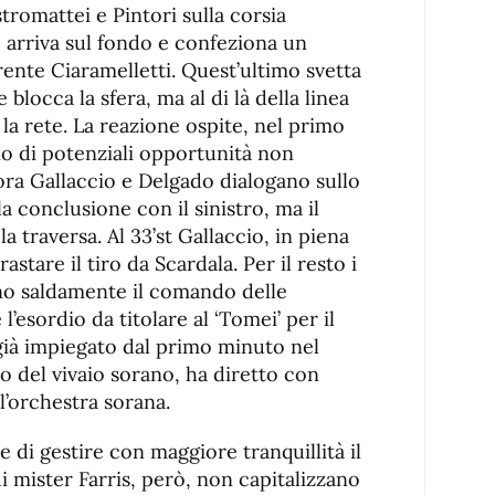
romattei e Pintori sulla corsia
o arriva sul fondo e confeziona un
rente Ciaramelletti. Quest’ultimo svetta
locca la sfera, ma al di là della linea
 la rete. La reazione ospite, nel primo
io di potenziali opportunità non
ora Gallaccio e Delgado dialogano sullo
la conclusione con il sinistro, ma il
a traversa. Al 33’st Gallaccio, in piena
astare il tiro da Scardala. Per il resto i
o saldamente il comando delle
l’esordio da titolare al ‘Tomei’ per il
già impiegato dal primo minuto nel
 del vivaio sorano, ha diretto con
l’orchestra sorana.
 di gestire con maggiore tranquillità il
di mister Farris, però, non capitalizzano