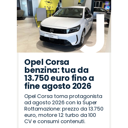
Promo
Promo
Promo
Promo
Promo
Promo
Promo
Promo
Promo
Promo
Promo
Promo
Promo
Promo
Promo
Mazda
Peugeot
Abarth
Land
Jeep
Citroën
Fiat
Lancia
Jaecoo
Hyundai
Cupra
Alfa
Omoda
Seat
Opel
Rover
Romeo
Opel Corsa
benzina: tua da
13.750 euro fino a
fine agosto 2026
Opel Corsa torna protagonista
ad agosto 2026 con la Super
Rottamazione: prezzo da 13.750
euro, motore 1.2 turbo da 100
CV e consumi contenuti.