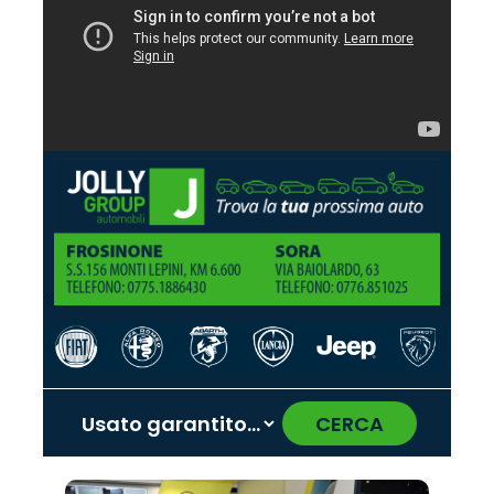
CERCA
‹
›