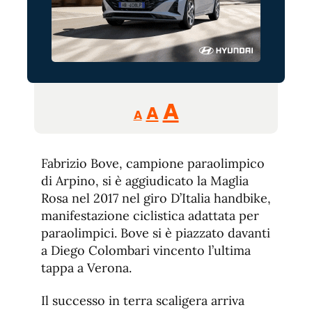
Reducir
Aumentar
Restablecer
A
A
A
tamaño
tamaño
tamaño
de
de
fuente.
Fabrizio Bove, campione paraolimpico
de
fuente
di Arpino, si è aggiudicato la Maglia
fuente.
Rosa nel 2017 nel giro D’Italia handbike,
manifestazione ciclistica adattata per
paraolimpici. Bove si è piazzato davanti
a Diego Colombari vincento l’ultima
tappa a Verona.
Il successo in terra scaligera arriva