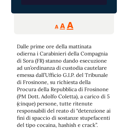
Reducir
Aumentar
Restablecer
A
A
A
tamaño
tamaño
tamaño
de
de
fuente.
Dalle prime ore della mattinata
de
fuente
odierna i Carabinieri della Compagnia
fuente.
di Sora (FR) stanno dando esecuzione
ad un’ordinanza di custodia cautelare
emessa dall’Ufficio G.I.P. del Tribunale
di Frosinone, su richiesta della
Procura della Repubblica di Frosinone
(PM Dott. Adolfo Coletta), a carico di 5
(cinque) persone, tutte ritenute
responsabili del reato di “detenzione ai
fini di spaccio di sostanze stupefacenti
del tipo cocaina, hashish e crack”.