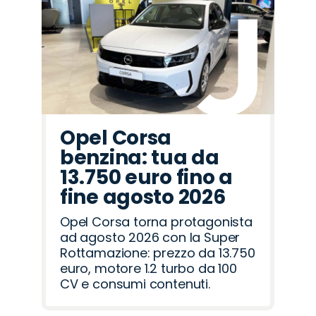
Jeep
Omoda
Cupra
Land
Jaecoo
Mazda
Abarth
Lancia
Peugeot
Opel
Citroën
Alfa
Hyundai
Seat
Fiat
Rover
Romeo
Opel Corsa
benzina: tua da
13.750 euro fino a
fine agosto 2026
Opel Corsa torna protagonista
ad agosto 2026 con la Super
Rottamazione: prezzo da 13.750
euro, motore 1.2 turbo da 100
CV e consumi contenuti.