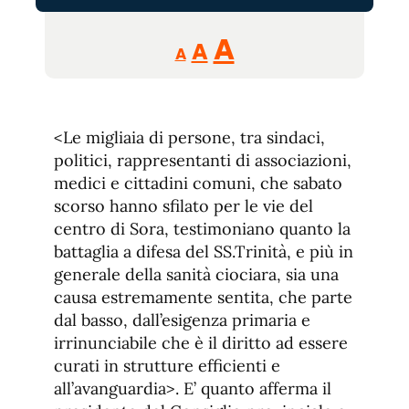
Reducir
Aumentar
Restablecer
A
A
A
tamaño
tamaño
tamaño
de
de
fuente.
de
fuente
<Le migliaia di persone, tra sindaci,
fuente.
politici, rappresentanti di associazioni,
medici e cittadini comuni, che sabato
scorso hanno sfilato per le vie del
centro di Sora, testimoniano quanto la
battaglia a difesa del SS.Trinità, e più in
generale della sanità ciociara, sia una
causa estremamente sentita, che parte
dal basso, dall’esigenza primaria e
irrinunciabile che è il diritto ad essere
curati in strutture efficienti e
all’avanguardia>. E’ quanto afferma il