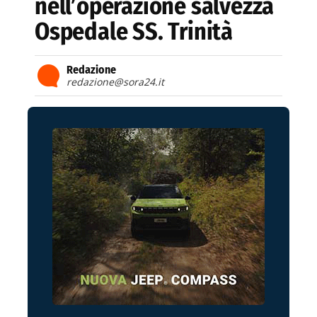
nell’operazione salvezza
Ospedale SS. Trinità
Redazione
redazione@sora24.it