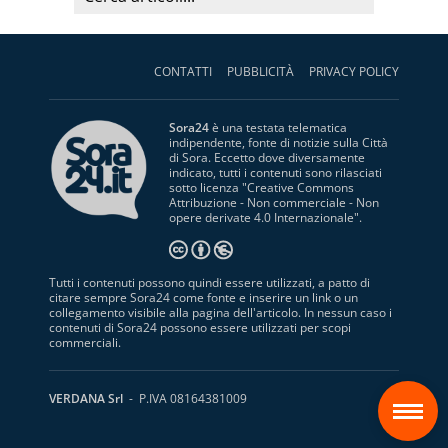
CONTATTI
PUBBLICITÀ
PRIVACY POLICY
Sora24
è una testata telematica
indipendente, fonte di notizie sulla Città
di Sora. Eccetto dove diversamente
indicato, tutti i contenuti sono rilasciati
sotto licenza "
Creative Commons
Attribuzione - Non commerciale - Non
opere derivate 4.0 Internazionale
".
Tutti i contenuti possono quindi essere utilizzati, a patto di
citare sempre Sora24 come fonte e inserire un link o un
collegamento visibile alla pagina dell'articolo. In nessun caso i
contenuti di Sora24 possono essere utilizzati per scopi
commerciali.
S
VERDANA Srl
- P.IVA 08164381009