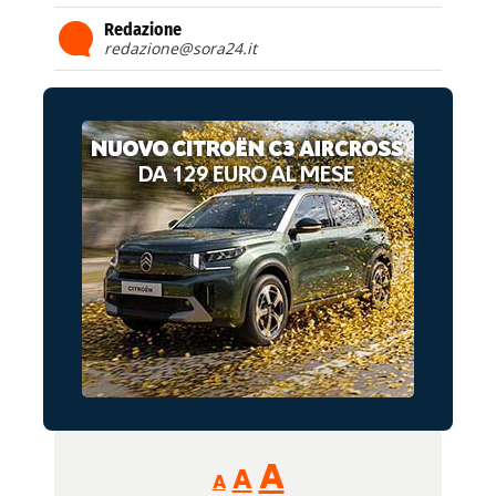
Redazione
redazione@sora24.it
Reducir
Aumentar
Restablecer
A
A
A
tamaño