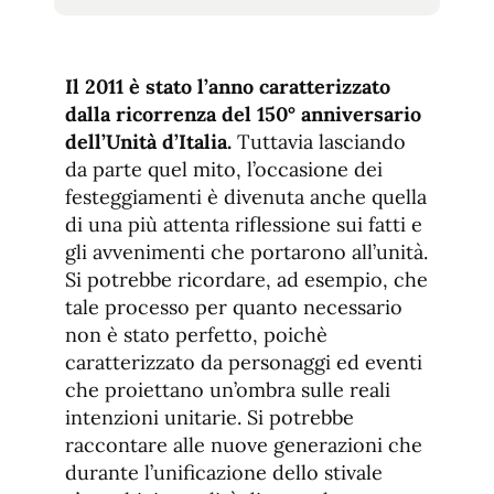
tamaño
tamaño
de
de
fuente.
de
fuente
Il 2011 è stato l’anno caratterizzato
fuente.
dalla ricorrenza del 150° anniversario
dell’Unità d’Italia.
Tuttavia lasciando
da parte quel mito, l’occasione dei
festeggiamenti è divenuta anche quella
di una più attenta riflessione sui fatti e
gli avvenimenti che portarono all’unità.
Si potrebbe ricordare, ad esempio, che
tale processo per quanto necessario
non è stato perfetto, poichè
caratterizzato da personaggi ed eventi
che proiettano un’ombra sulle reali
intenzioni unitarie. Si potrebbe
raccontare alle nuove generazioni che
durante l’unificazione dello stivale