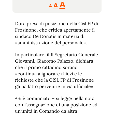
Reducir
Aumentar
Restablecer
A
A
A
tamaño
tamaño
tamaño
de
de
fuente.
Dura presa di posizione della Cisl FP di
de
fuente
Frosinone, che critica apertamente il
fuente.
sindaco De Donatis in materia di
«amministrazione del personale».
In particolare, il Il Segretario Generale
Giovanni, Giacomo Palazzo, dichiara
che il primo cittadino sorano
«continua a ignorare rilievi e le
richieste che la CISL FP di Frosinone
gli ha fatto pervenire in via ufficiale».
«Si è cominciato – si legge nella nota
con l’assegnazione di una posizione ad
un’unità in Comando da altra