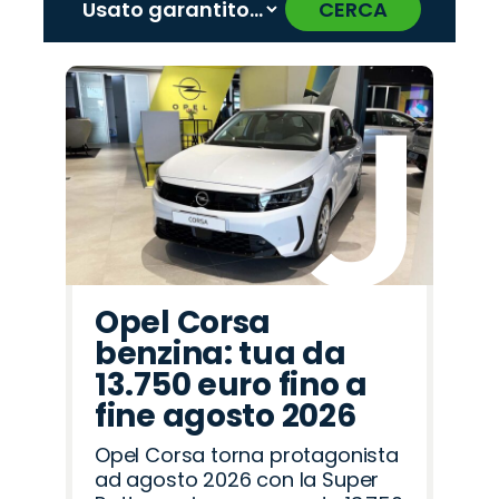
CERCA
‹
›
Promo
Promo
Promo
Promo
Promo
Promo
Promo
Promo
Promo
Promo
Promo
Promo
Promo
Promo
Promo
Fiat
Mazda
Cupra
Lancia
Omoda
Alfa
Jeep
Hyundai
Jaecoo
Seat
Citroën
Land
Peugeot
Opel
Abarth
Romeo
Rover
Opel Corsa
benzina: tua da
13.750 euro fino a
fine agosto 2026
Opel Corsa torna protagonista
ad agosto 2026 con la Super