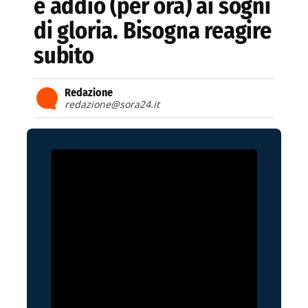
e addio (per ora) ai sogni
di gloria. Bisogna reagire
subito
Redazione
redazione@sora24.it