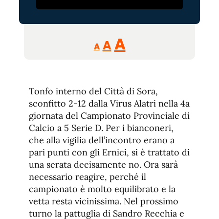
Reducir
Aumentar
Restablecer
A
A
A
tamaño
tamaño
tamaño
de
de
fuente.
de
fuente
Tonfo interno del Città di Sora,
fuente.
sconfitto 2-12 dalla Virus Alatri nella 4a
giornata del Campionato Provinciale di
Calcio a 5 Serie D. Per i bianconeri,
che alla vigilia dell’incontro erano a
pari punti con gli Ernici, si è trattato di
una serata decisamente no. Ora sarà
necessario reagire, perché il
campionato è molto equilibrato e la
vetta resta vicinissima. Nel prossimo
turno la pattuglia di Sandro Recchia e