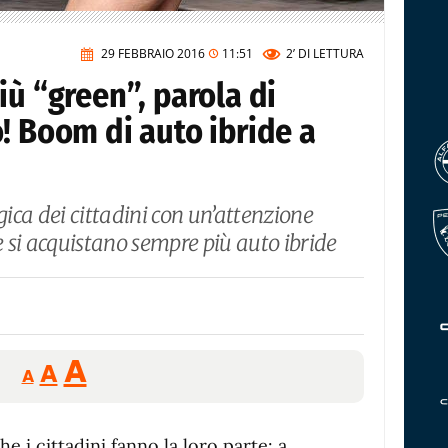
29 FEBBRAIO 2016
11:51
2’
DI LETTURA
iù “green”, parola di
! Boom di auto ibride a
ica dei cittadini con un’attenzione
 e si acquistano sempre più auto ibride
Reducir
Aumentar
Restablecer
A
A
A
tamaño
tamaño
tamaño
de
de
fuente.
 i cittadini fanno la loro parte: a