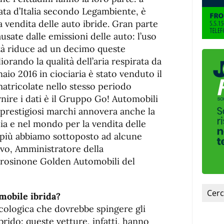
de
fuente
ata d’Italia secondo Legambiente, è
fuente.
vendita delle auto ibride. Gran parte
ausate dalle emissioni delle auto: l’uso
ttà riduce ad un decimo queste
iorando la qualità dell’aria respirata da
naio 2016 in ciociaria è stato venduto il
matricolate nello stesso periodo
nire i dati è il Gruppo Go! Automobili
i prestigiosi marchi annovera anche la
ia e nel mondo per la vendita delle
i più abbiamo sottoposto ad alcune
o, Amministratore della
Frosinone Golden Automobili del
mobile ibrida?
cologica che dovrebbe spingere gli
ibrido: queste vetture, infatti, hanno