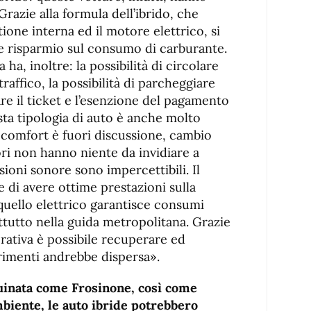
Grazie alla formula dell’ibrido, che
one interna ed il motore elettrico, si
ole risparmio sul consumo di carburante.
 ha, inoltre: la possibilità di circolare
traffico, la possibilità di parcheggiare
are il ticket e l’esenzione del pagamento
sta tipologia di auto è anche molto
 comfort è fuori discussione, cambio
ori non hanno niente da invidiare a
ssioni sonore sono impercettibili. Il
di avere ottime prestazioni sulla
uello elettrico garantisce consumi
ttutto nella guida metropolitana. Grazie
erativa è possibile recuperare ed
trimenti andrebbe dispersa».
quinata come Frosinone, così come
mbiente, le auto ibride potrebbero