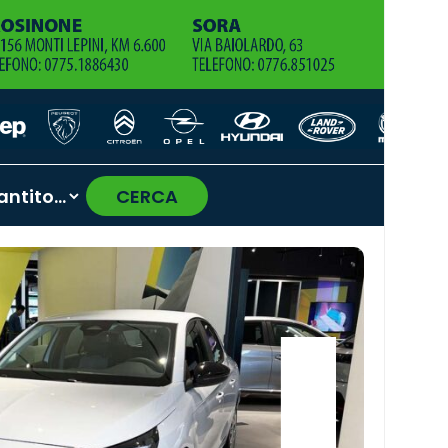
CERCA
›