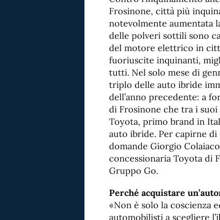
Frosinone, città più inquin
notevolmente aumentata la 
delle polveri sottili sono c
del motore elettrico in ci
fuoriuscite inquinanti, migl
tutti. Nel solo mese di gen
triplo delle auto ibride im
dell’anno precedente: a for
di Frosinone che tra i suo
Toyota, primo brand in Ital
auto ibride. Per capirne d
domande Giorgio Colaiacov
concessionaria Toyota di 
Gruppo Go.
Perché acquistare un’auto
«Non è solo la coscienza e
automobilisti a scegliere l’