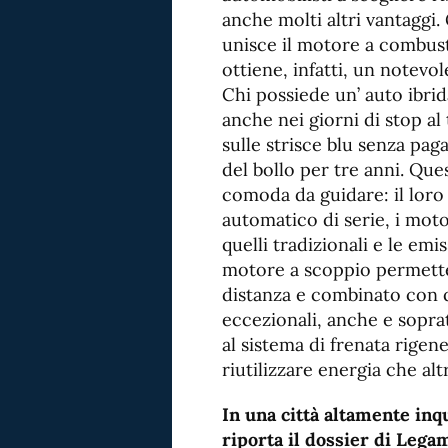
anche molti altri vantaggi. 
unisce il motore a combusti
ottiene, infatti, un notev
Chi possiede un’ auto ibrida
anche nei giorni di stop al 
sulle strisce blu senza pag
del bollo per tre anni. Que
comoda da guidare: il loro
automatico di serie, i mot
quelli tradizionali e le emi
motore a scoppio permette 
distanza e combinato con q
eccezionali, anche e sopra
al sistema di frenata rigen
riutilizzare energia che al
In una città altamente in
riporta il dossier di Lega