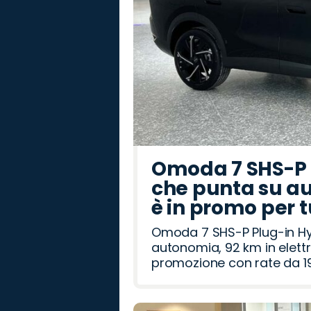
Omoda 7 SHS-P P
che punta su au
è in promo per 
Omoda 7 SHS-P Plug-in Hybr
autonomia, 92 km in elettr
promozione con rate da 19