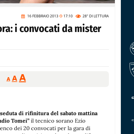
16 FEBBRAIO 2013
17:10
28"
DI LETTURA
ora: i convocati da mister
Reducir
Aumentar
Restablecer
A
A
A
tamaño
tamaño
tamaño
de
de
fuente.
de
fuente
fuente.
seduta di rifinitura del sabato mattina
audio Tomei”
il tecnico sorano Ezio
lenco dei 20 convocati per la gara di