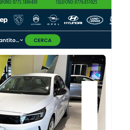
CERCA
›