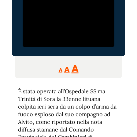
Reducir
Aumentar
Restablecer
A
A
A
tamaño
tamaño
tamaño
de
de
fuente.
È stata operata all’Ospedale SS.ma
de
fuente
Trinità di Sora la 33enne lituana
fuente.
colpita ieri sera da un colpo d’arma da
fuoco esploso dal suo compagno ad
Alvito, come riportato nella nota
diffusa stamane dal Comando