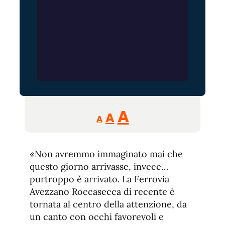
Reducir
Aumentar
Restablecer
A
A
A
tamaño
tamaño
tamaño
de
de
fuente.
«Non avremmo immaginato mai che
de
fuente
questo giorno arrivasse, invece…
fuente.
purtroppo è arrivato. La Ferrovia
Avezzano Roccasecca di recente è
tornata al centro della attenzione, da
un canto con occhi favorevoli e