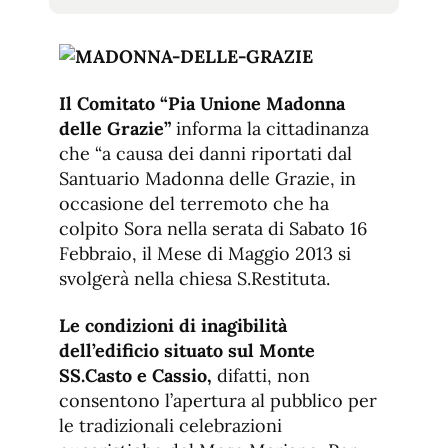
tamaño
tamaño
de
de
fuente.
de
fuente
fuente.
Il Comitato “Pia Unione Madonna
delle Grazie”
informa la cittadinanza
che “a causa dei danni riportati dal
Santuario Madonna delle Grazie, in
occasione del terremoto che ha
colpito Sora nella serata di Sabato 16
Febbraio, il Mese di Maggio 2013 si
svolgerà nella chiesa S.Restituta.
Le condizioni di inagibilità
dell’edificio situato sul Monte
SS.Casto e Cassio,
difatti, non
consentono l’apertura al pubblico per
le tradizionali celebrazioni