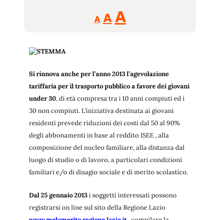
Reducir
Aumentar
Restablecer
A
A
A
tamaño
tamaño
tamaño
de
de
fuente.
de
fuente
fuente.
Si rinnova anche per l’anno 2013 l’agevolazione
tariffaria per il trasporto pubblico a favore dei giovani
under 30
, di età compresa tra i 10 anni compiuti ed i
30 non compiuti. L’iniziativa destinata ai giovani
residenti prevede riduzioni dei costi dal 50 al 90%
degli abbonamenti in base al reddito ISEE , alla
composizione del nucleo familiare, alla distanza dal
luogo di studio o di lavoro, a particolari condizioni
familiari e/o di disagio sociale e di merito scolastico.
Dal 25 gennaio 2013
i soggetti interessati possono
registrarsi on line sul sito della Regione Lazio
www.melomerito.regione.lazio.it
, compilare la