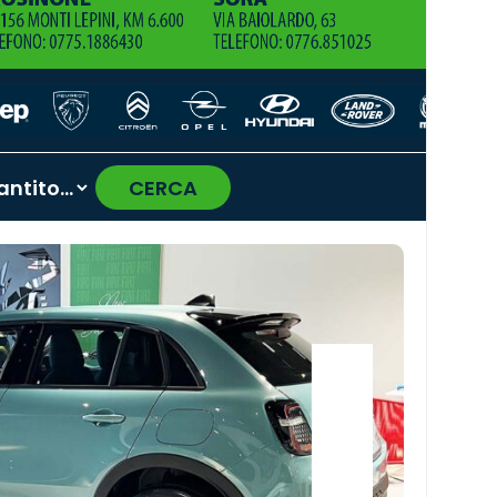
CERCA
›