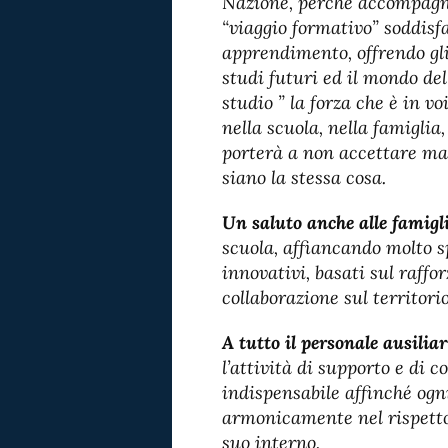
Nazione, perché accompagnan
“viaggio formativo” soddisfa
apprendimento, offrendo gli
studi futuri ed il mondo del
studio ” la forza che è in v
nella scuola, nella famiglia,
porterà a non accettare ma
siano la stessa cosa.
Un saluto anche alle famigl
scuola, affiancando molto s
innovativi, basati sul raff
collaborazione sul territorio
A tutto il personale ausilia
l’attività di supporto e di 
indispensabile affinché ogni
armonicamente nel rispetto 
suo interno.