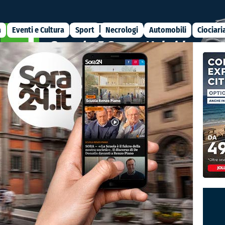
a
Eventi e Cultura
Sport
Necrologi
Automobili
Ciociari