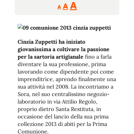
Reducir
Aumentar
Restablecer
A
A
A
tamaño
tamaño
tamaño
de
de
fuente.
de
fuente
fuente.
Cinzia Zuppetti ha iniziato
giovanissima a coltivare la passione
per la sartoria artigianale
fino a farla
diventare la sua professione, prima
lavorando come dipendente poi come
imprenditrice, aprendo finalmente una
sua attività nel 2008. La incontriamo a
Sora, nel suo centralissimo negozio-
laboratorio in via Attilio Regolo,
proprio dietro Santa Restituta, in
occasione del lancio della sua prima
collezione 2013 di abiti per la Prima
Comunione.