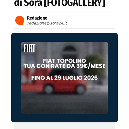
di Sora [FOTOGALLERY]
Redazione
redazione@sora24.it