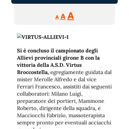
Reducir
Aumentar
Restablecer
A
A
A
tamaño
tamaño
tamaño
de
de
fuente.
de
fuente
fuente.
Si è concluso il campionato degli
Allievi provinciali girone B con la
vittoria della A.S.D. Virtus
Broccostella,
egregiamente guidata dal
mister Merolle Alfredo e dal vice
Ferrari Francesco, assistiti dai seguenti
collaboratori: Milano Luigi,
preparatore dei portieri, Mammone
Roberto, dirigente della squadra, e
Macciocchi Fabrizio, massoterapista
sempre pronto per eventuali acciacchi