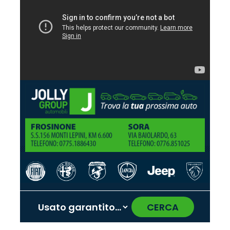
CERCA
‹
›