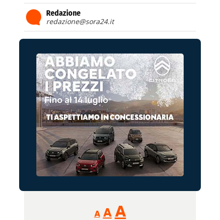
Redazione
redazione@sora24.it
Reducir
Aumentar
Restablecer
A
A
A
tamaño