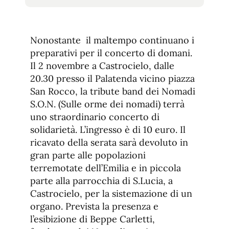
tamaño
tamaño
de
de
fuente.
de
fuente
Nonostante il maltempo continuano i
fuente.
preparativi per il concerto di domani.
Il 2 novembre a Castrocielo, dalle
20.30 presso il Palatenda vicino piazza
San Rocco, la tribute band dei Nomadi
S.O.N. (Sulle orme dei nomadi) terrà
uno straordinario concerto di
solidarietà. L’ingresso è di 10 euro. Il
ricavato della serata sarà devoluto in
gran parte alle popolazioni
terremotate dell’Emilia e in piccola
parte alla parrocchia di S.Lucia, a
Castrocielo, per la sistemazione di un
organo. Prevista la presenza e
l’esibizione di Beppe Carletti,