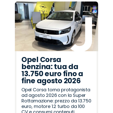
Promo
Promo
Promo
Promo
Promo
Promo
Promo
Promo
Promo
Promo
Promo
Promo
Promo
Promo
Promo
Omoda
Lancia
Alfa
Land
Hyundai
Mazda
Fiat
Seat
Jaecoo
Cupra
Opel
Peugeot
Jeep
Abarth
Citroën
Romeo
Rover
Opel Corsa
benzina: tua da
13.750 euro fino a
fine agosto 2026
Opel Corsa torna protagonista
ad agosto 2026 con la Super
Rottamazione: prezzo da 13.750
euro, motore 1.2 turbo da 100
CV e consumi contenuti.