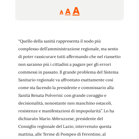
Reducir
Aumentar
Restablecer
A
A
A
tamaño
tamaño
tamaño
de
de
fuente.
de
fuente
“Quello della sanità rappresenta il nodo più
fuente.
complesso dell’amministrazione regionale, ma sento
di poter rassicurare tutti affermando che nel riassetto
non saranno più i cittadini a pagare per gli errori
commessi in passato. Il grande problema del Sistema
Sanitario regionale va affrontato esattamente così
come sta facendo la presidente e commissario alla
Sanità Renata Polverini: con grande coraggio e
decisionalità, nonostante non manchino ostacoli,
resistenze e manifestazioni di impopolarità”. Lo ha
dichiarato Mario Abbruzzese, presidente del
Consiglio regionale del Lazio, intervenuto questa
mattina, alle Terme di Pompeo di Ferentino, al