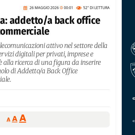
26 MAGGIO 2026
00:01
52"
DI LETTURA
ca: addetto/a back office
commerciale
elecomunicazioni attivo nel settore della
rvizi digitali per privati, imprese e
alla ricerca di una figura da inserire
ruolo di Addetto/a Back Office
ale.
Reducir
Aumentar
Restablecer
A
A
A
tamaño
tamaño
tamaño
de