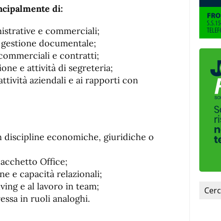
de
fuente.
ncipalmente di:
de
fuente
fuente.
istrative e commerciali;
e gestione documentale;
commerciali e contratti;
one e attività di segreteria;
ttività aziendali e ai rapporti con
n discipline economiche, giuridiche o
acchetto Office;
ne e capacità relazionali;
ving e al lavoro in team;
essa in ruoli analoghi.