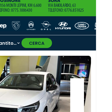
CERCA
›