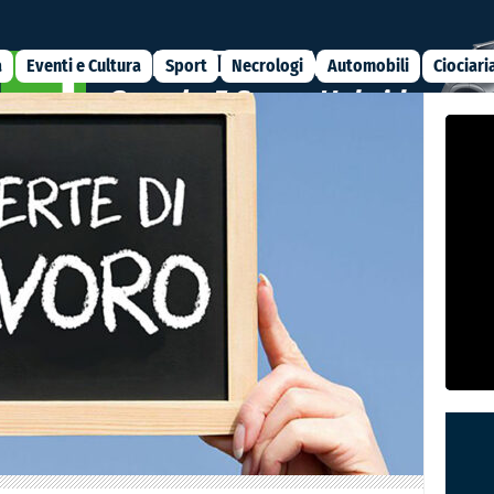
a
Eventi e Cultura
Sport
Necrologi
Automobili
Ciociari