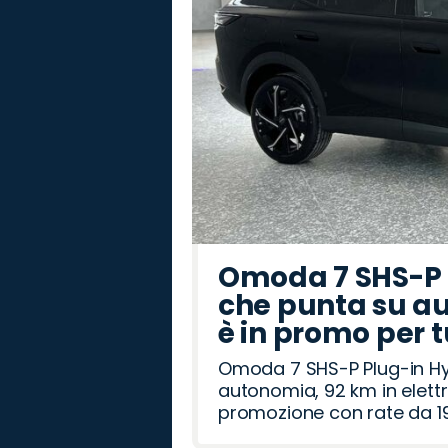
Omoda 7 SHS-P P
che punta su au
è in promo per 
Omoda 7 SHS-P Plug-in Hybr
autonomia, 92 km in elettr
promozione con rate da 19