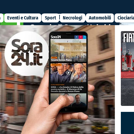
a
Eventi e Cultura
Sport
Necrologi
Automobili
Ciociari