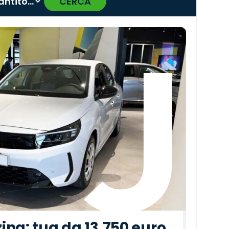
CERCA
›
ina: tua da 13.750 euro