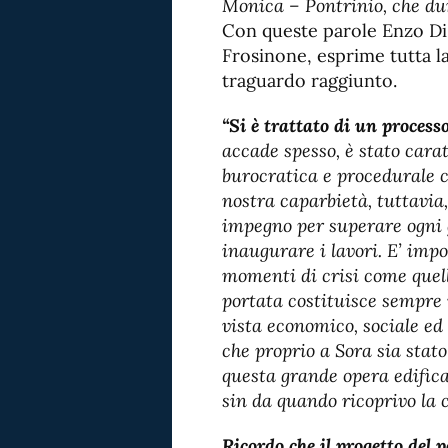
Monica – Pontrinio, che du
Con queste parole Enzo Di 
Frosinone, esprime tutta l
traguardo raggiunto.
“Si è trattato di un process
accade spesso, è stato cara
burocratica e procedurale c
nostra caparbietà, tuttavia
impegno per superare ogni g
inaugurare i lavori. E’ impo
momenti di crisi come quell
portata costituisce sempre
vista economico, sociale ed
che proprio a Sora sia stato
questa grande opera edifica
sin da quando ricoprivo la 
Ricordo che il progetto del p