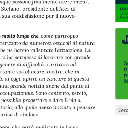
nque possono finalmente avere inizio”.
Stefano, presidente dell’Ater di
a sua soddisfazione per il nuovo
o molto lungo che
, come purtroppo
tterizzato da numerosi ostacoli di natura
he ne hanno rallentato l’attuazione. La
, ci ha permesso di lavorare con grande
enere di difficoltà e arrivare ad
rtante sottolineare, inoltre, che in
o di oggi, aprire un cantiere di questa
 una grande notizia anche dal punto di
 occupazionale. Sono contento, perciò,
 possibile progettare e dare il via a
toria, alla quale avevo iniziato a pensare
carica di sindaco.
onte,
che verrà realizzato in legno