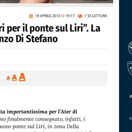
19 APRILE 2013
19:17
1’
DI LETTURA
 per il ponte sul Liri”. La
nzo Di Stefano
Reducir
Aumentar
Restablecer
A
A
A
tamaño
tamaño
tamaño
de
de
fuente.
de
fuente
fuente.
ata importantissima per l’Ater di
o finalmente consegnato, infatti, i
nuovo ponte sul Liri, in zona Della