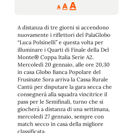
Reducir
Aumentar
Restablecer
A
A
A
tamaño
tamaño
tamaño
de
de
fuente.
A distanza di tre giorni si accendono
de
fuente
nuovamente i riflettori del PalaGlobo
fuente.
“Luca Polsinelli” e questa volta per
illuminare i Quarti di Finale della Del
Monte® Coppa Italia Serie A2.
Mercoledì 20 gennaio, alle ore 20,30
in casa Globo Banca Popolare del
Frusinate Sora arriva la Cassa Rurale
Cantù per disputare la gara secca che
consegnerà alla squadra vincitrice il
pass per le Semifinali, turno che si
giocherà a distanza di una settimana,
mercoledì 27 gennaio, sempre con
match secco in casa della migliore
classificata.