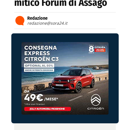
mitico Forum di Assago
Redazione
redazione@sora24.it