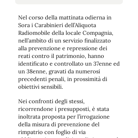
tamaño
tamaño
de
de
fuente.
Nel corso della mattinata odierna in
de
fuente
Sora i Carabinieri dell’Aliquota
fuente.
Radiomobile della locale Compagnia,
nell’ambito di un servizio finalizzato
alla prevenzione e repressione dei
reati contro il patrimonio, hanno
identificato e controllato un 37enne ed
un 38enne, gravati da numerosi
precedenti penali, in prossimità di
obiettivi sensibili.
Nei confronti degli stessi,
ricorrendone i presupposti, è stata
inoltrata proposta per l’irrogazione
della misura di prevenzione del
rimpatrio con foglio di via