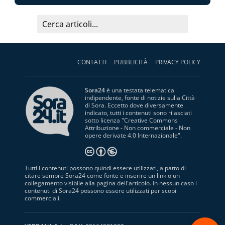
CONTATTI
PUBBLICITÀ
PRIVACY POLICY
Sora24
è una testata telematica
indipendente, fonte di notizie sulla Città
di Sora. Eccetto dove diversamente
indicato, tutti i contenuti sono rilasciati
sotto licenza "
Creative Commons
Attribuzione - Non commerciale - Non
opere derivate 4.0 Internazionale
".
Tutti i contenuti possono quindi essere utilizzati, a patto di
citare sempre Sora24 come fonte e inserire un link o un
collegamento visibile alla pagina dell'articolo. In nessun caso i
contenuti di Sora24 possono essere utilizzati per scopi
commerciali.
S