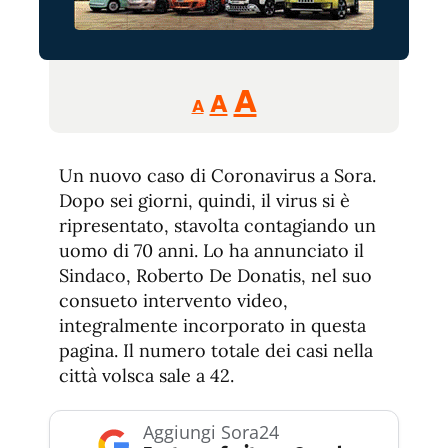
Reducir
Aumentar
Restablecer
A
A
A
tamaño
tamaño
tamaño
de
de
fuente.
Un nuovo caso di Coronavirus a Sora.
de
fuente
Dopo sei giorni, quindi, il virus si è
fuente.
ripresentato, stavolta contagiando un
uomo di 70 anni. Lo ha annunciato il
Sindaco, Roberto De Donatis, nel suo
consueto intervento video,
integralmente incorporato in questa
pagina. Il numero totale dei casi nella
città volsca sale a 42.
Aggiungi Sora24