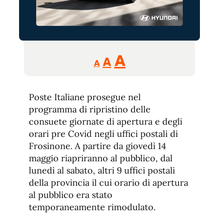
Reducir
Aumentar
Restablecer
A
A
A
tamaño
tamaño
tamaño
de
de
fuente.
Poste Italiane prosegue nel
de
fuente
programma di ripristino delle
fuente.
consuete giornate di apertura e degli
orari pre Covid negli uffici postali di
Frosinone. A partire da giovedì 14
maggio riapriranno al pubblico, dal
lunedì al sabato, altri 9 uffici postali
della provincia il cui orario di apertura
al pubblico era stato
temporaneamente rimodulato.